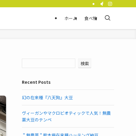
ホーム
食べ物
検索
Recent Posts
幻の在来種『八天狗』大豆
ヴィーガンやマクロビオティックで人気！無農
薬大豆のテンペ
＂無農薬＂熊本県在来種ハッテング納豆