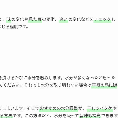
う。
味
の変化や
見た目
の変化、
臭い
の変化などを
チェック
し
感じる程度です。
を漬けるたびに水分を吸収します。水分が多くなったと思った
てください。それでも水分を取り切れない場合は
容器の隅に隙
てしまいます。そこで
おすすめの水分調整
が、
干しシイタケ
や
る方法
です。この方法だと、水分を吸って
旨味も補充
できます