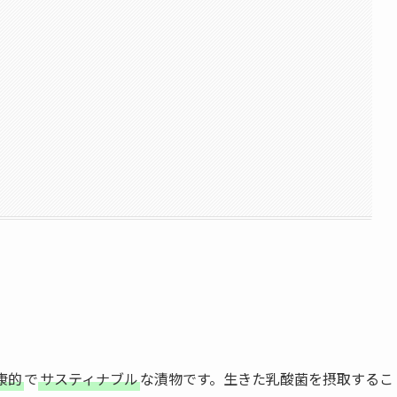
康的
で
サスティナブル
な漬物です。生きた乳酸菌を摂取するこ