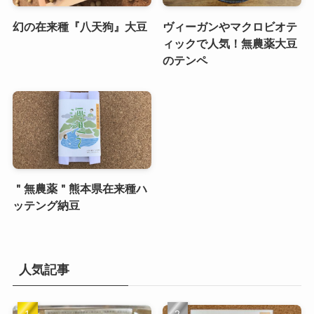
幻の在来種『八天狗』大豆
ヴィーガンやマクロビオテ
ィックで人気！無農薬大豆
のテンペ
＂無農薬＂熊本県在来種ハ
ッテング納豆
人気記事