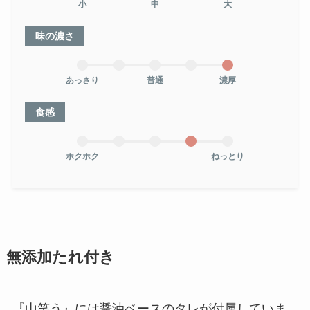
小
中
大
味の濃さ
あっさり
普通
濃厚
食感
ホクホク
ねっとり
無添加たれ付き
『山笑う』には醤油ベースのタレが付属していま