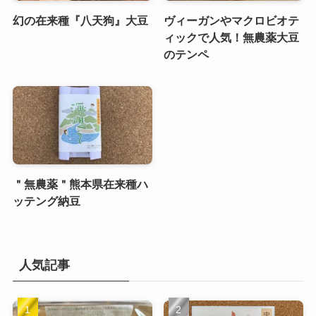
幻の在来種『八天狗』大豆
ヴィーガンやマクロビオテ
ィックで人気！無農薬大豆
のテンペ
＂無農薬＂熊本県在来種ハ
ッテング納豆
人気記事