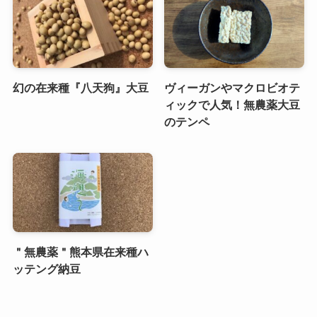
幻の在来種『八天狗』大豆
ヴィーガンやマクロビオテ
ィックで人気！無農薬大豆
のテンペ
＂無農薬＂熊本県在来種ハ
ッテング納豆