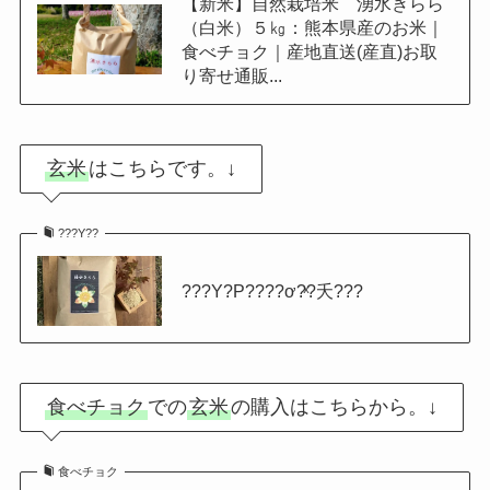
【新米】自然栽培米 湧水きらら
（白米）５㎏：熊本県産のお米｜
食べチョク｜産地直送(産直)お取
り寄せ通販...
玄米
はこちらです。↓
???Υ??
???Υ?Ρ????ơ?ͯ?夭???
食べチョク
での
玄米
の購入はこちらから。↓
食べチョク